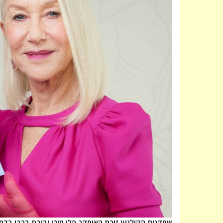
שחקנית הקולנוע זוכת האוסקר הלן מירן ובובת ברבי בדמ