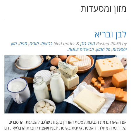
מזון ומסעדות
לבן ובריא
by
20:53
Posted
נעמי גולן
&
filed under
בריאות
,
הורים
,
חגים
,
מזון
ומסעדות
,
סל המזון
,
תבשילים ועוגות
.
אם השארתם את הגבינות לסעיף האחרון בקניות שלכם לשבועות, ההסברים
של ורוניקה מייזלר, דיאטנית קלינית בשיטת NLP ויועצת לחברת הרבלייף , הם