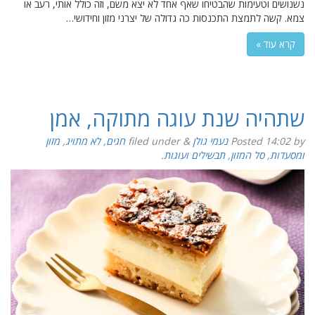
נשנושים וטעימות שהבטיחו שאף אחד לא יצא משם, וזה כולל אותי, רעב או
צמא. קשה לתמצת התכנסות כה גדולה של יצרני מזון וחידושי…
קרא עוד »
שתהיה שנת עוגה מתוקה, אמן
by
14:02
Posted
נעמי גולן
&
filed under
חגים
,
לא מתויג
,
מזון
ומסעדות
,
סל המזון
,
תבשילים ועוגות
.