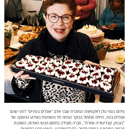
צילום נעמי גולן לאקסיומה המוכרת שבני אדם "אוכלים בעיניים" לפני שהם
אוכלים בפה, הייתה אתמול בבוקר הוכחה חד משמעית באירוע ההשקה של
"נוגטין, קונדיטוריה אחרת", חברה מובילה בתחום מגשי האירוח, השוכנת
מרחוב הסיבים 4 בפתח תקווה. כדי להשתכנע, העיפו מבט בתמונות