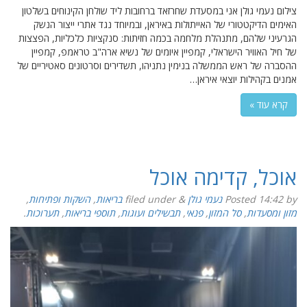
צילום נעמי גולן אני במסעדת שחרזאד ברחובות ליד שולחן הקינוחים בשלטון
האימים הדיקטטורי של האייתולות באיראן, ובמיוחד נגד אתרי ייצור הנשק
הגרעיני שלהם, מתנהלת מלחמה בכמה חזיתות: סנקציות כלכליות, הפצצות
של חיל האוויר הישראלי, קמפיין איומים של נשיא ארה"ב טראמפ, קמפיין
ההסברה של ראש הממשלה בנימין נתניהו, תשדירים וסרטונים סאטיריים של
אמנים בקהילות יוצאי איראן…
קרא עוד »
אוכל, קדימה אוכל
by
14:42
Posted
נעמי גולן
&
filed under
בריאות
,
השקות ופתיחות
,
מזון ומסעדות
,
סל המזון
,
פנאי
,
תבשילים ועוגות
,
תוספי בריאות
,
תערוכות
.