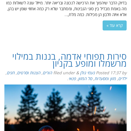
בדיוק הדבר שיהפוך את הרכישה לנכונה ובריאה יותר. מייזל עונה לשאלות כמו
מה באמת מבדיל בין סוגי הגבינות, ומסתבר שלא רק כמה אחוזי שומן יש בהן,
אלא איזה חלבון הן מכילות. כמה מלח,…
קרא עוד »
סירות תפוחי אדמה, בננות במילוי
מרשמלו ומופע בקניון
by
17:37
Posted
נעמי גולן
&
filed under
הורים
,
הצגות וסרטים
,
חגים
,
ילדים
,
מזון ומסעדות
,
סל המזון
,
פנאי
.