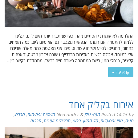
המלחמה לא עומדת להסתיים מהר, כפי שמתברר יותר מיום ליום, ועלינו
ללמוד להתמודד עם המתח הנפשי המצטבר גם הוא מיום ליום. כמה מומחים
בתחום, התגייסו לסייע ושלחו עצות וטיפים. אני מצטטת כמה מאלה שדיברו
אלי במיוחד. אכילה רגשית באדיבות הרבלייף ניאורה אלרון מרטה, דיאטנית
קלינית, ב"חלי ממן, רשת המתמחה באורח חיים בריא", מתמקדת בקשר בין…
קרא עוד »
אירוח בקליק אחד
by
14:15
Posted
נעמי גולן
&
filed under
השקות ופתיחות
,
חברה
,
חגים
,
מזון ומסעדות
,
סל המזון
,
פנאי
,
תבשילים ועוגות
,
תרבות
.