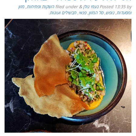
by
13:35
Posted
נעמי גולן
&
filed under
השקות ופתיחות
,
מזון
ומסעדות
,
נופש
,
סל המזון
,
פנאי
,
תבשילים ועוגות
.