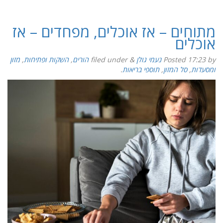
מתוחים – אז אוכלים, מפחדים – אז
אוכלים
by
17:23
Posted
נעמי גולן
&
filed under
הורים
,
השקות ופתיחות
,
מזון
ומסעדות
,
סל המזון
,
תוספי בריאות
.