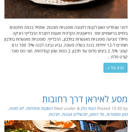
לפני שנחליט האם לקנות לחנוכה סופגניות מוכנות, אתחיל בכמה מתכונים
ביתיים בריאותיים יותר. הדיאטנית הקלינית ויועצת לחברת הרבלייף-רוניקה
מייזלר מציעה סופגניות מועשרות בחלבון,: הרבלייף. סופגניות מועשרות בחלבון
חומרים ל-12 יחידות: בננה בשלה מעוכה. גביע גבינה לבנה 5%. 100 גרם
קוטג' 5%. 2 ביצים פלוס עוד חלבון. 2 כפות שמן קנולה/זית. חצי כוס סוכר.
קורט מלח….
קרא עוד »
מסע לאיראן דרך רחובות
by
15:50
Posted
נעמי גולן
&
filed under
השקות ופתיחות
,
לא מתויג
,
מזון ומסעדות
,
סל המזון
,
תבשילים ועוגות
,
תרבות
.