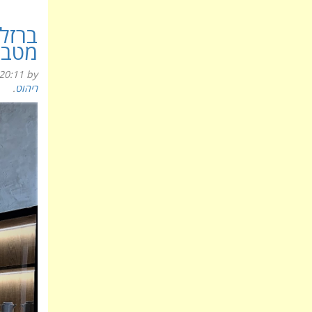
ברזל 
מטב
20:11
by
ריהוט
.