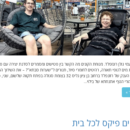
עמי גולן רונזפלד. מנוחת הקונים מה הקשר בין פטישים ומסמרים לסדנת יצירה עם פע
 מים לגופי תאורה, רהיטים לחומרי סיוד, תנורים ל"שערות סבתא"? – את השידוך המ
יזמה חנות הענק של רוזנפלד ברחוב בן ציון גליס 32 בצומת סגולה בפתח תקווה שלשום, שני
ורי הטף אתנחתא של בילוי…
 »
ם פיקס לכל בית