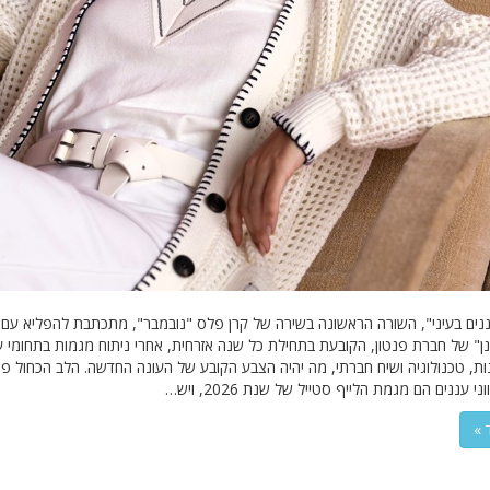
ננים בעיני", השורה הראשונה בשירה של קרן פלס "נובמבר", מתכתבת להפליא עם
נן" של חברת פנטון, הקובעת בתחילת כל שנה אזרחית, אחרי ניתוח מגמות בתחומי ע
ות, טכנולוגיה ושיח חברתי, מה יהיה הצבע הקובע של העונה החדשה. הלב הכחול פנ
 עננים הם מגמת הלייף סטייל של שנת 2026, ויש…
 »