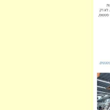
ות
. לא רק
 סטטוס,
פטנטים