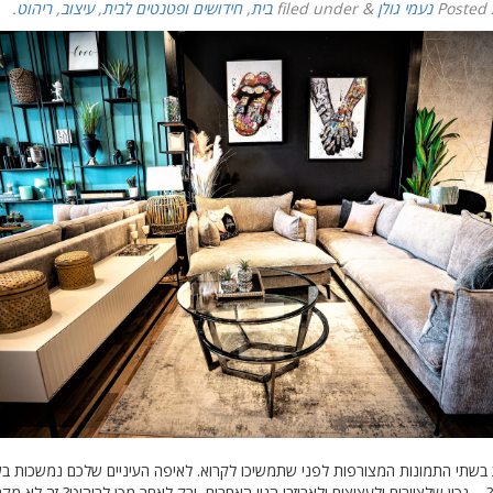
Posted
נעמי גולן
&
filed under
בית
,
חידושים ופטנטים לבית
,
עיצוב
,
ריהוט
.
 בשתי התמונות המצורפות לפני שתמשיכו לקרוא. לאיפה העיניים שלכם נמשכות בש
– נכון שלציורים ולעציצים ולאביזרי הנוי האחרים, ורק לאחר מכן לריהוט? זה לא מקר