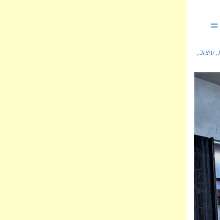
=
,
עיצוב
,