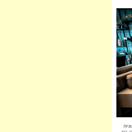
ניות
י, כפי