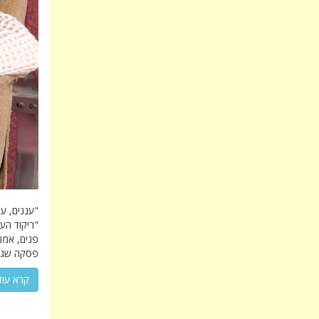
"עננים, ע
"ריקוד הע
פנים, אמנ
פסקה שגווני
קרא עוד