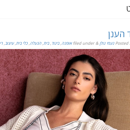
ט
 הענן
Posted
נעמי גולן
&
filed under
אופנה
,
ביגוד
,
בית
,
הנעלה
,
כלי בית
,
עיצוב
,
רי