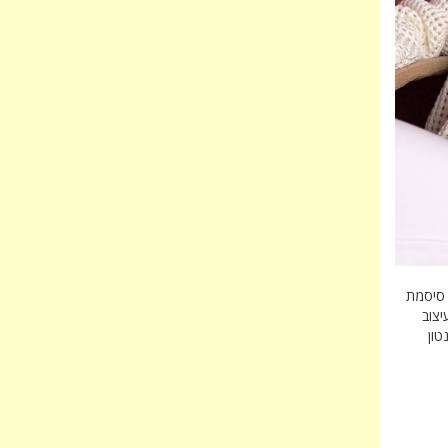
 סיסמת
יצוב
טון