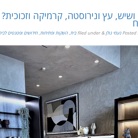
ושיש, עץ ונירוסטה, קרמיקה וזכוכית? 
ח
Posted
נעמי גולן
&
filed under
בית
,
השקות ופתיחות
,
חידושים ופטנטים לבית