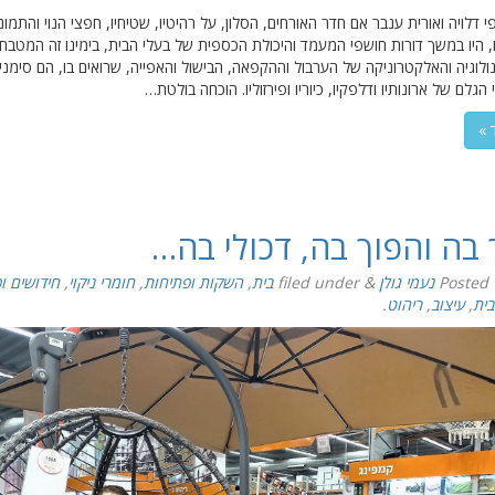
י דלויה ואורית ענבר אם חדר האורחים, הסלון, על רהיטיו, שטיחיו, חפצי הנוי והתמונ
ו, היו במשך דורות חושפי המעמד והיכולת הכספית של בעלי הבית, בימינו זה המטבח
לוגיה והאלקטרוניקה של הערבול וההקפאה, הבישול והאפייה, שרואים בו, הם סימני
הגלם של ארונותיו ודלפקיו, כיוריו ופירזוליו. הוכחה בולטת…
 »
 בה והפוך בה, דכולי בה…
Posted
נעמי גולן
&
filed under
בית
,
השקות ופתיחות
,
חומרי ניקוי
,
חידושים ו
בית
,
עיצוב
,
ריהוט
.