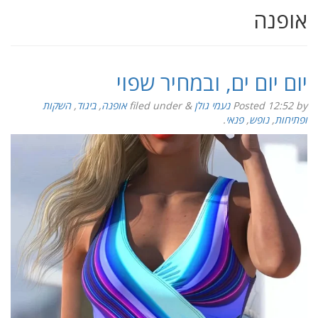
אופנה
יום יום ים, ובמחיר שפוי
by
12:52
Posted
נעמי גולן
&
filed under
אופנה
,
ביגוד
,
השקות
ופתיחות
,
נופש
,
פנאי
.