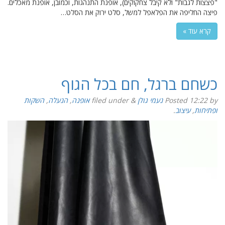
"פצצות לגבות" ולא קיבל צחקוקים), אופנת התנהגות, וכמובן, אופנת מאכלים.
פיצה החליפה את הפלאפל למשל, סלט ירוק את הסלט…
קרא עוד »
כשחם ברגל, חם בכל הגוף
by
12:22
Posted
נעמי גולן
&
filed under
אופנה
,
הנעלה
,
השקות
ופתיחות
,
עיצוב
.