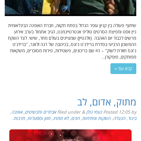
שיתוף פעולה בין קניון עופר הגדול בפתח תקווה, חברת האופנה הבינלאומית
ניין ווסט ומפיצת הסרטים טוליפ אנטרטיינמנט, הניב אתמול בערב אירוע
מרשים לכבוד יום האהבה (וולנטיין) שמציינים בעולם מחר, שישי. לצד השקת
ההמשכון הרביעי בסדרת ברידג'ט ג'ונס, בכיכובה של רנה זלווגר, "ברידג'ט
ג'ונס חוזרת לשוק" – היו שם כריכונים, פשטידות, פירות מסוכרים, משקאות
ממותקים, פופקורן…
קרא עוד »
מתוק, אדום, לב
by
12:05
Posted
נעמי גולן
&
filed under
אביזרים ותכשיטים
,
אופנה
,
ביגוד
,
הנעלה
,
השקות ופתיחות
,
חגים
,
לא מתויג
,
מזון ומסעדות
,
תרבות
.