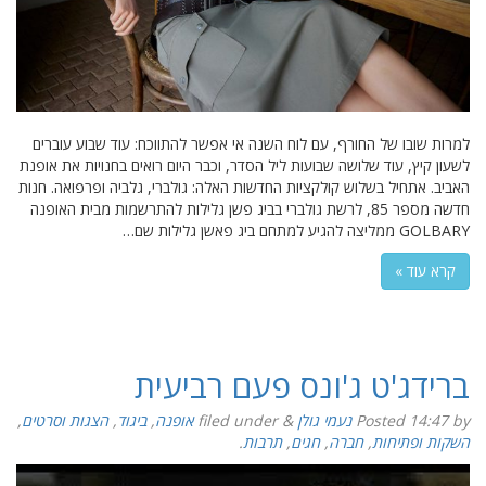
למרות שובו של החורף, עם לוח השנה אי אפשר להתווכח: עוד שבוע עוברים
לשעון קיץ, עוד שלושה שבועות ליל הסדר, וכבר היום רואים בחנויות את אופנת
האביב. אתחיל בשלוש קולקציות החדשות האלה: גולברי, גלביה ופרפואה. חנות
חדשה מספר 85, לרשת גולברי בביג פשן גלילות להתרשמות מבית האופנה
GOLBARY ממליצה להגיע למתחם ביג פאשן גלילות שם…
קרא עוד »
ברידג'ט ג'ונס פעם רביעית
by
14:47
Posted
נעמי גולן
&
filed under
אופנה
,
ביגוד
,
הצגות וסרטים
,
השקות ופתיחות
,
חברה
,
חגים
,
תרבות
.