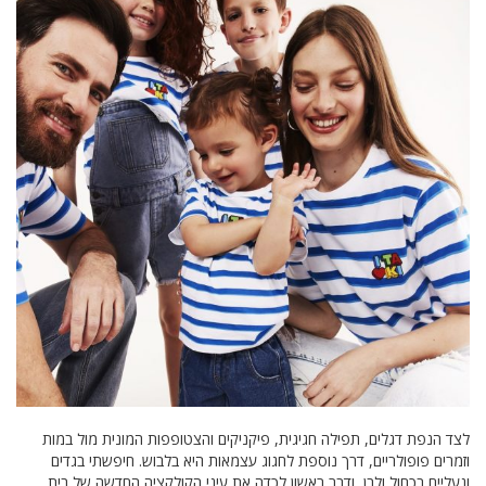
לצד הנפת דגלים, תפילה חגיגית, פיקניקים והצטופפות המונית מול במות
וזמרים פופולריים, דרך נוספת לחגוג עצמאות היא בלבוש. חיפשתי בגדים
ונעליים בכחול ולבן, ודבר ראשון לכדה את עיני הקולקציה החדשה של בית