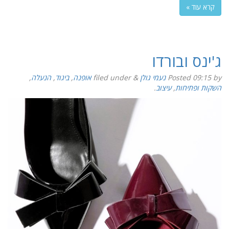
קרא עוד »
ג'ינס ובורדו
by
09:15
Posted
נעמי גולן
&
filed under
אופנה
,
ביגוד
,
הנעלה
,
השקות ופתיחות
,
עיצוב
.