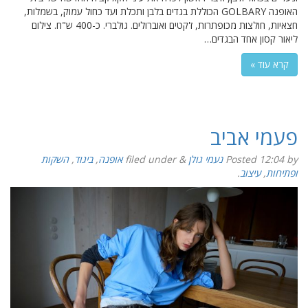
האופנה GOLBARY הכוללת בגדים בלבן ותכלת ועד כחול עמוק, בשמלות,
חצאיות, חולצות מכופתרות, ז'קטים ואוברולים. גולברי. כ-400 ש"ח. צילום
ליאור קסון אחד הבגדים…
קרא עוד »
פעמי אביב
by
12:04
Posted
נעמי גולן
&
filed under
אופנה
,
ביגוד
,
השקות
ופתיחות
,
עיצוב
.