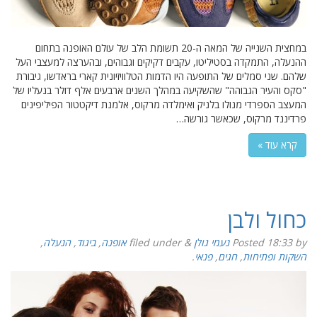
במחצית השנייה של המאה ה-20 תשומת הלב של עולם האופנה בתחום
ההנעלה, התמקדה בסטיליטו, עקבים דקיקים וגבוהים, ובהערצה למעצבי העל
שלהם. שני סמלים של התופעה היו הדמות הטלוויזיונית קארי בראדשו, גיבורת
"סקס והעיר הגבוהה" שהשקיעה במהלך השנים ארבעים אלף דולר בנעליו של
המעצב הספרדי מנולו בלניק ואימלדה מרקוס, אלמנת דיקטטור הפיליפינים
פרדיננד מרקוס, שכאשר גורשה…
קרא עוד »
כחול ולבן
by
18:33
Posted
נעמי גולן
&
filed under
אופנה
,
ביגוד
,
הנעלה
,
השקות ופתיחות
,
חגים
,
פנאי
.