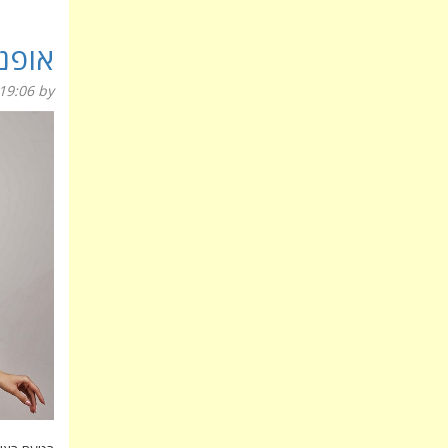
אופנ
19:06
by