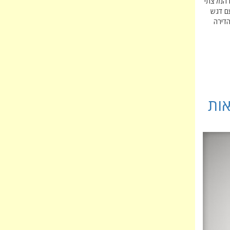
 המלצתי
עם דגש
הדירה
אות