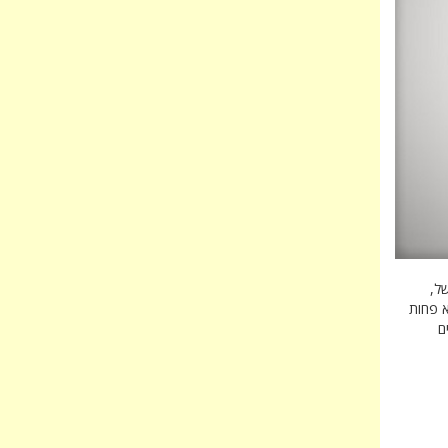
של,
א פחות
ם