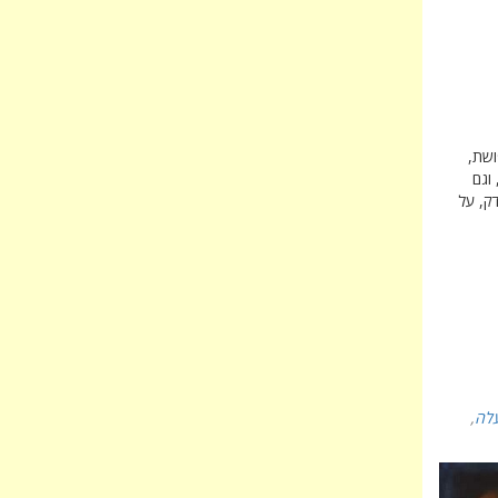
ושת,
וגם
ק, על
לה
,