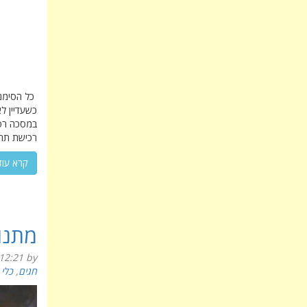
כל הסימני
כשעדיין ל
במסכה רפו
רכישת תחפ
קרא עוד
מתנו
12:21
by
חגים
,
כלי 