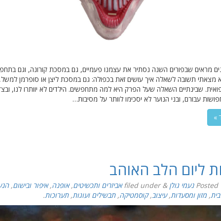
ם מראים שבפורים השנה נסתיר את עצמנו פעמיים, גם במסכת קורונה, וגם בתחפ
א מצאתי תשובה לשאלה איך עושים זאת בכפולה: גם במסכת ליצן או סופרמן למשל, 
אית. שבינתיים השאלה שעל הפרק היא למה מתחפשים. הילדים לא יוותרו לנו, ובצד
ושות עבורם, ובני הנוער לא יסכימו לוותר על מסיבות…
 »
ת ליום הלב האוהב
Posted
נעמי גולן
&
filed under
אביזרים ותכשיטים
,
אופנה
,
איפור ובישום
,
הנע
בית
,
מזון ומסעדות
,
עיצוב
,
קוסמטיקה
,
תבשילים ועוגות
,
תערוכות
.