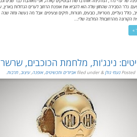
נה של עדי גלר, המדגימה אותו ברשת הבוטיקים קאלה, אני מאוהבת כבר שנים וגם
עם. גלר הסבירה שהחזון שלה הוא להביא את אופנת הרחוב לערים הגדולות בארץ, 
, כולל נעליים, מטריות, כובעים, חגורות, תיקים וצעיפים. אבל מה נעשה ומזה שנה 
ת הקורונה מהרחובות? המלצה שלי:…
 »
טים: נינג'ות, מלחמת הכוכבים, שרשר
Posted
נעמי גולן
&
filed under
אביזרים ותכשיטים
,
אופנה
,
עיצוב
,
תרבות
.