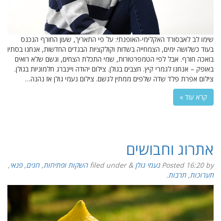
שימו לב לאבסורד האקלימי-האופנתי: על פי התאריך, שעון החורף הנכנס
בעוד כשלושה ימים, הצמחייה בשדות וקולקציות הבגדים החדשות, אנחנו בסתיו
בואכה חורף. אבל לפי הטמפרטורות, שמי התכלת הצחים, וגשם שלא רואים
באופק – אנחנו לגמרי קיץ. חצבים בגולן. צילום יהודה ויינברג חלמוניות בגולן.
צילום אפרת פלד שדה שלפים ממתין לגשם. צילום נעמי גולן אז נהנה…
קרא עוד »
אתרוג וחבושים
by
16:20
Posted
נעמי גולן
&
filed under
השקות ופתיחות
,
חגים
,
פנאי
,
תערוכות
,
תרבות
.