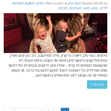
by
09:46
Posted
נעמי גולן
&
filed under
הורים
,
השקות ופתיחות
,
ילדים
,
נופש
,
פנאי
,
תערוכות
,
תרבות
.
צילומים: נעמי גולן, ליאורה נוי קורץ, מירה סמירקובה, נדב כהן יונתן פארק
המים והדרקונים בראשון לציון בפתחו של השבוע הרותח הנוכחי, לא
שהשבועות הקודמים היו קרים – אפילו מיצג דרקונים ענקיים לא יכול למשוך
אותנו ואת ילדינו בלי האופציה לטבול מפעם לפעם במי בריכה. וזה הקסם
המיוחד של מה שנחנך לפני ימים אחדים בראשון לציון:…
קרא עוד »