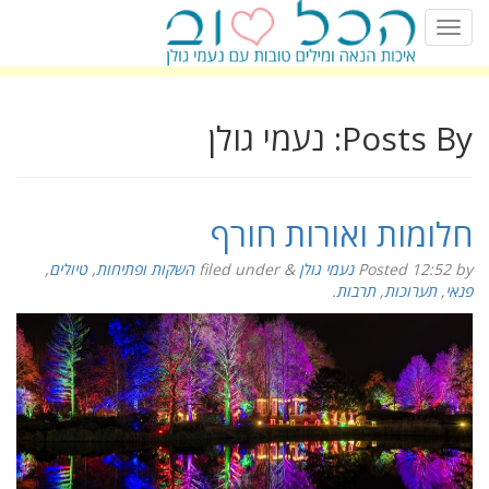
Posts By:
נעמי גולן
חלומות ואורות חורף
by
12:52
Posted
נעמי גולן
&
filed under
השקות ופתיחות
,
טיולים
,
פנאי
,
תערוכות
,
תרבות
.