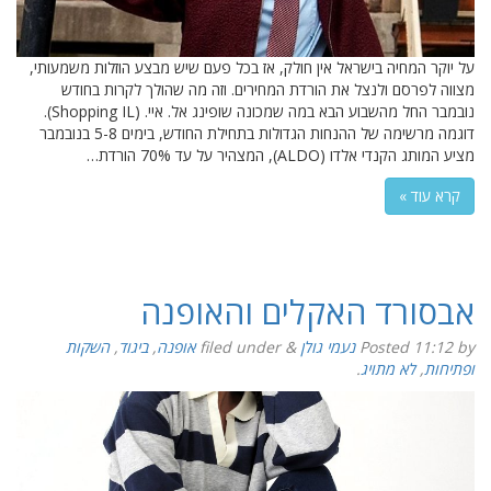
על יוקר המחיה בישראל אין חולק, אז בכל פעם שיש מבצע הוזלות משמעותי,
מצווה לפרסם ולנצל את הורדת המחירים. וזה מה שהולך לקרות בחודש
נובמבר החל מהשבוע הבא במה שמכונה שופינג אל. איי. (Shopping IL).
דוגמה מרשימה של ההנחות הגדולות בתחילת החודש, בימים 5-8 בנובמבר
מציע המותג הקנדי אלדו (ALDO), המצהיר על עד 70% הורדת…
קרא עוד »
אבסורד האקלים והאופנה
by
11:12
Posted
נעמי גולן
&
filed under
אופנה
,
ביגוד
,
השקות
ופתיחות
,
לא מתויג
.