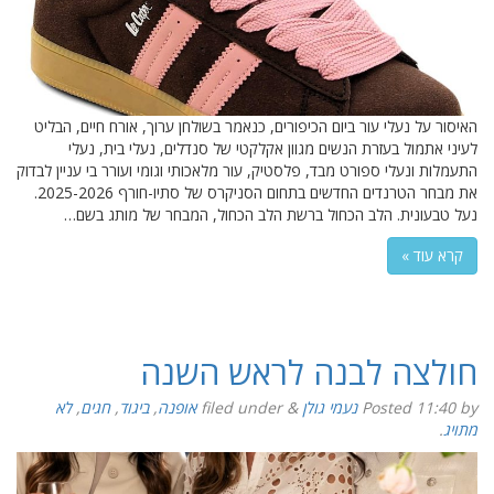
האיסור על נעלי עור ביום הכיפורים, כנאמר בשולחן ערוך, אורח חיים, הבליט
לעיני אתמול בעזרת הנשים מגוון אקלקטי של סנדלים, נעלי בית, נעלי
התעמלות ונעלי ספורט מבד, פלסטיק, עור מלאכותי וגומי ועורר בי עניין לבדוק
את מבחר הטרנדים החדשים בתחום הסניקרס של סתיו-חורף 2025-2026.
נעל טבעונית. הלב הכחול ברשת הלב הכחול, המבחר של מותג בשם…
קרא עוד »
חולצה לבנה לראש השנה
by
11:40
Posted
נעמי גולן
&
filed under
אופנה
,
ביגוד
,
חגים
,
לא
מתויג
.