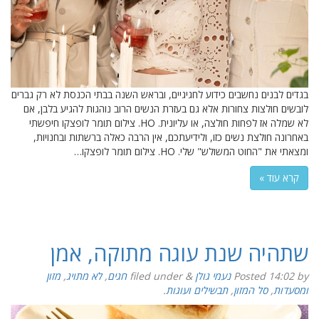
בגדים לבנים נחשבים כידוע לחגיגיים, ובראש השנה בבתי הכנסת לא רק גברים
לובשים חולצות צחורות אלא גם בעזרת הנשים הרוב נוהגות להגיע בלבן, אם
לא שמלה אז לפחות חולצה, או עליונית. HO. צילום תומר לופצקו חיפשתי
באחרונה חולצת נשים כזו, ולידיעתכם, אין הרבה כאלה ברשתות ובחנויות,
ומצאתי את "החוט המשולש" שלי. HO. צילום תומר לופצקו…
קרא עוד »
שתהיה שנת עוגה מתוקה, אמן
by
14:02
Posted
נעמי גולן
&
filed under
חגים
,
לא מתויג
,
מזון
ומסעדות
,
סל המזון
,
תבשילים ועוגות
.