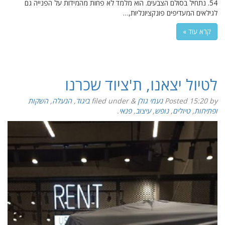
54. נתחיל בסולם הצבעים. הוא מלמד לא פחות מהמידות על הפנייה גם
לגילאים המעדיפים פונקציונליות,…
קרא עוד »
לטיול יצאנו, ת'ציוד שכרנו
by
15:20
Posted
נעמי גולן
&
filed under
ביגוד
,
הנעלה
,
השקות
ופתיחות
,
טיולים
,
נופש
,
עיצוב
,
פנאי
.