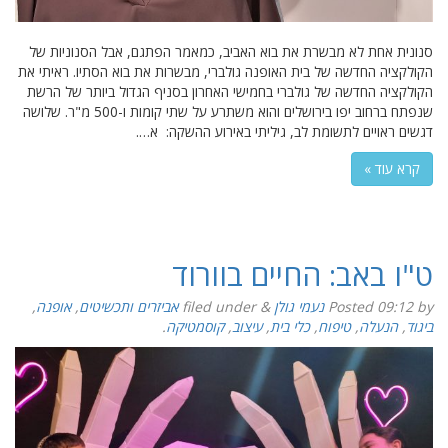
סנונית אחת לא מבשרת את בוא האביב, כמאמר הפתגם, אבל הסנוניות של
הקולקציה החדשה של בית האופנה גולברי, מבשרות את בוא הסתיו. ראיתי את
הקולקציה החדשה של גולברי בחמישי האחרון בסניף הגדול ביותר של הרשת
שנפתח ברחוב יפו בירושלים והוא משתרע על שתי קומות ו-500 מ"ר. שלושה
דגשים ראויים לתשומת לב, גיליתי באירוע ההשקה: א….
קרא עוד »
ט"ו באב: החיים בוורוד
by
09:12
Posted
נעמי גולן
&
filed under
אביזרים ותכשיטים
,
אופנה
,
ביגוד
,
הנעלה
,
טיפוח
,
כלי בית
,
עיצוב
,
קוסמטיקה
.