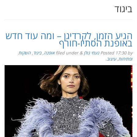
ביגוד
הגיע הזמן, לקרדיגן – ומה עוד חדש
באופנת הסתיו-חורף
by
17:30
Posted
נעמי גולן
&
filed under
אופנה
,
ביגוד
,
השקות
ופתיחות
,
עיצוב
.