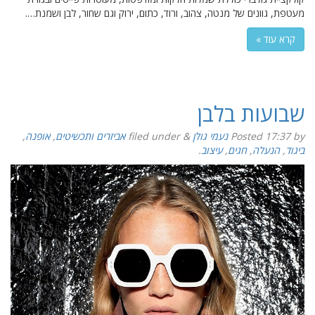
מעטפת, גוונים של מנטה, צהוב, ורוד, כתום, ירוק וגם שחור, לבן ושמנת….
קרא עוד »
שבועות בלבן
by
17:37
Posted
נעמי גולן
&
filed under
אביזרים ותכשיטים
,
אופנה
,
ביגוד
,
הנעלה
,
חגים
,
עיצוב
.