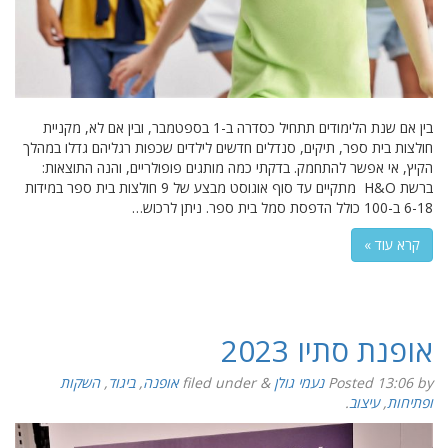
בין אם שנת הלימודים תתחיל כסדרה ב-1 בספטמבר, ובין אם לא, מקניית
חולצות בית ספר, תיקים, סנדלים חדשים לילדים שכפות רגליהם גדלו במהלך
הקיץ, אי אפשר להתחמק. בדקתי כמה מותגים פופולריים, והנה התוצאות:
ברשת H&O מתקיים עד סוף אוגוסט מבצע של 9 חולצות בית ספר במידות
6-18 ב-100 כולל הדפסת סמל בית ספר. ניתן לרכוש…
קרא עוד »
אופנת סתיו 2023
by
13:06
Posted
נעמי גולן
&
filed under
אופנה
,
ביגוד
,
השקות
ופתיחות
,
עיצוב
.