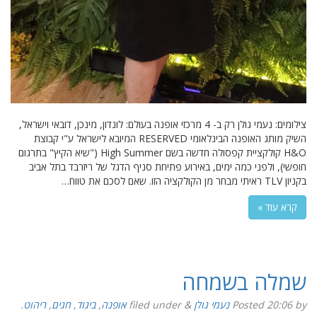
צילומים: נעמי גולן רק ב- 4 מרכזי אופנה בעולם: לונדון, מינכן, דובאי וישראל,
השיק מותג האופנה הבינלאומי RESERVED המיובא לישראל ע"י קבוצת
H&O קולקציית קפסולה חדשה בשם High Summer ("שיא הקיץ" בתרגום
חופשי), ולפני כמה ימים, באירוע פתיחת סניף הדגל של ריזרבד בתל אביב
בקניון TLV ראיתי מבחר מן הקולקציה הזו. שאם לסכם את טווח…
קרא עוד »
שמלה בשמחה
by
20:06
Posted
נעמי גולן
&
filed under
אופנה
,
ביגוד
,
חגים
,
ריהוט
.