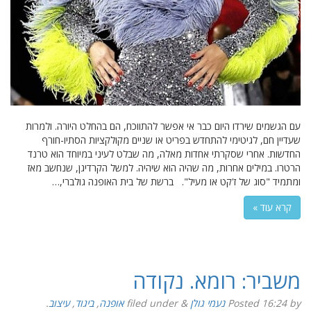
עם הגשמים שירדו היום כבר אי אפשר להתווכח, הם בהחלט היורה. ולמרות
שעדיין חם, לגיטימי להתחדש בפריט או שניים מקולקציות הסתיו-חורף
החדשות. אחרי שסקרתי אחדות מאלה, מה שבלט לעיני במיוחד הוא טרנד
הרטרו. במילים אחרות, מה שהיה הוא שיהיה. למשל הקרדיגן, שנחשב מאז
ומתמיד "סוג של ז'קט או מעיל". ברשת של בית האופנה גולברי,…
קרא עוד »
משביר: רומא. נקודה
by
16:24
Posted
נעמי גולן
&
filed under
אופנה
,
ביגוד
,
עיצוב
.