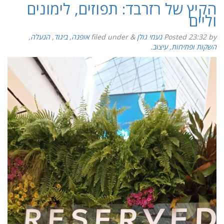
הקיץ של רזרבד: תפוזים, לימונים
וליים
by
23:32
Posted
נעמי גולן
&
filed under
אופנה
,
ביגוד
,
הנעלה
,
השקות ופתיחות
,
עיצוב
.