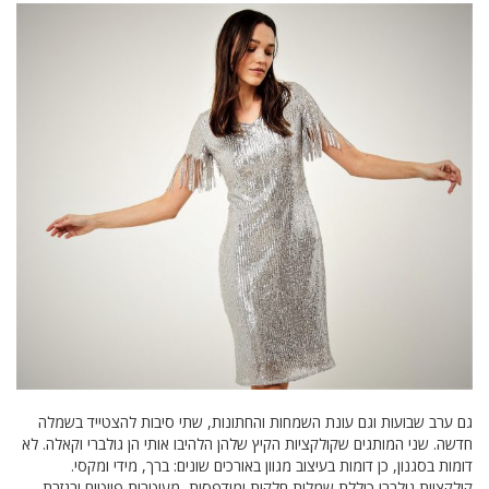
גם ערב שבועות וגם עונת השמחות והחתונות, שתי סיבות להצטייד בשמלה
חדשה. שני המותגים שקולקציות הקיץ שלהן הלהיבו אותי הן גולברי וקאלה. לא
דומות בסגנון, כן דומות בעיצוב מגוון באורכים שונים: ברך, מידי ומקסי.
קולקציית גולברי כוללת שמלות חלקות ומודפסות, מעוטרות פייטים ובגזרת