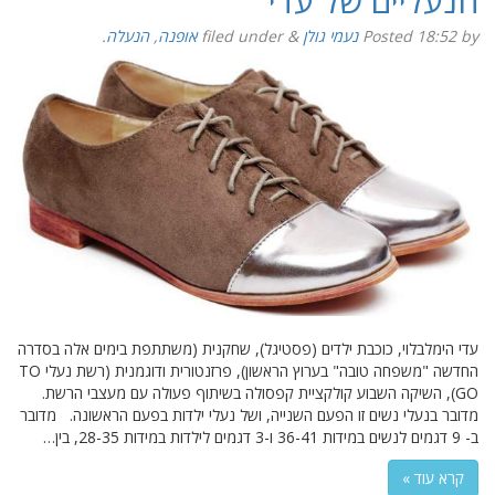
הנעליים של עדי
by
18:52
Posted
נעמי גולן
&
filed under
אופנה
,
הנעלה
.
עדי הימלבלוי, כוכבת ילדים (פסטיגל), שחקנית (משתתפת בימים אלה בסדרה
החדשה "משפחה טובה" בערוץ הראשון), פרזנטורית ודוגמנית (רשת נעלי TO
GO), השיקה השבוע קולקציית קפסולה בשיתוף פעולה עם מעצבי הרשת.
מדובר בנעלי נשים זו הפעם השנייה, ושל נעלי ילדות בפעם הראשונה. מדובר
ב- 9 דגמים לנשים במידות 36-41 ו-3 דגמים לילדות במידות 28-35, בין…
קרא עוד »