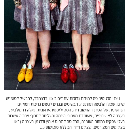
ניצני הלגיטימציה למידות גדולות עתידים ב-25 בדצמבר, להבשיל לסופ"ש
שלם, שכולו הלבשה תחתונה, תכשיטים ובגדים לנשים נדיבות חמוקיים.
הנחשונית של הטרנד החשוב הזה, הסטייליסטית-ידוענית, גאלה רחמילביץ',
בעצמה לא שחיפית, שעומדת מאחורי היוזמה והצליחה לסחוף אחריה עשרות
בעלי עסקים בתחום האופנה, החליטה לתפוס אומץ ולדגמן בעצמה (ראו
בצילומים המצורפים, שצילם הדר יהב ללא פוטושופ),…