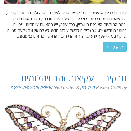
עידנים חלפו מאז שימשו המשקפיים אביזר לשיפור ראייה ולהגנה מפני קרינה,
ועד שהפכו בימינו לסמן גלוי לעין כל של מעמד חברתי, מצב האוברדרפט,
ורמת המודעות האופנתית ועדיין, בכל עונה, יש המצאות עיצוביות וניסויים
בחומרים חדשניים, שמצדיקים להשקיע בזוג חדש. לעולם אין זו השקעה סמויה
שרק הבנקאי שלך יודע עליה. היא הרי הדבר הראשון שרואים במפגש…
קרא עוד »
חרקירי – עקיצות זהב ויהלומים
by
12:08
Posted
נעמי גולן
&
filed under
אביזרים ותכשיטים
,
אופנה
.