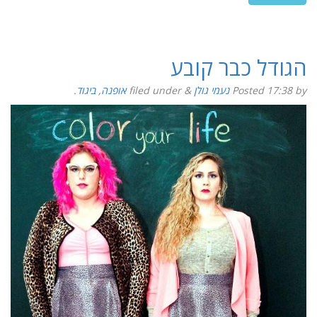
הגודל כבר קובע
by
17:38
Posted
נעמי גולן
&
filed under
אופנה
,
ביגוד
.