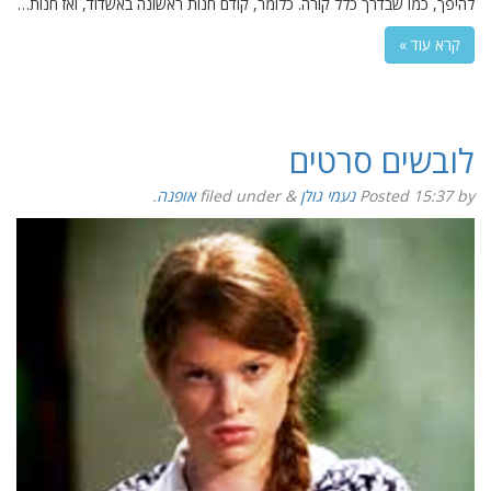
להיפך, כמו שבדרך כלל קורה. כלומר, קודם חנות ראשונה באשדוד, ואז חנות…
קרא עוד »
לובשים סרטים
by
15:37
Posted
נעמי גולן
&
filed under
אופנה
.