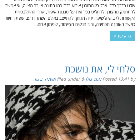
שלנו בדרך כלל. אבל כשמתוכנן אירוע גדול כמו חתונה או בר מצווה, אי אפשר
להתחמק מהצורך להחליט בכל זאת על סגנון האיפור, אחרי ההתלבטויות
הקשורות ללבוש ולשיער. יהיה מגוחך להתייצב באולם השמחות עם שפתון חיוור
כאשר האופנה מכתיבה, ורוב הנשים מצייתות, שפתון אדום…
קרא עוד »
סלחי לי, את נושכת
by
13:41
Posted
נעמי גולן
&
filed under
אופנה
,
ביגוד
.