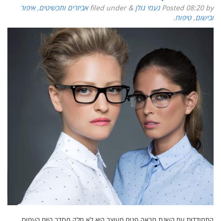
by
08:20
Posted
נעמי גולן
&
filed under
אביזרים ותכשיטים
,
איפור
ובישום
,
טיפוח
.
התמודדות עם השגת מראה פנים מעוצב היא לא חלק מסדר היום העמוס