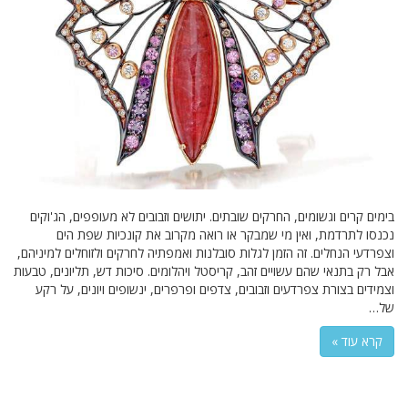
בימים קרים וגשומים, החרקים שובתים. יתושים וזבובים לא מעופפים, הג'וקים
נכנסו לתרדמת, ואין מי שמבקר או רואה מקרוב את קונכיות שפת הים
וצפרדעי הנחלים. זה הזמן לגלות סובלנות ואמפתיה לחרקים ולזוחלים למיניהם,
אבל רק בתנאי שהם עשויים זהב, קריסטל ויהלומים. סיכות דש, תליונים, טבעות
וצמידים בצורת צפרדעים וזבובים, צדפים ופרפרים, ינשופים ויונים, על רקע
של…
קרא עוד »