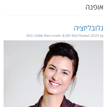
אופנה
גלובליזציה
by
20:03
Posted
נעמי גולן
&
filed under
אופנה
,
ביגוד
.