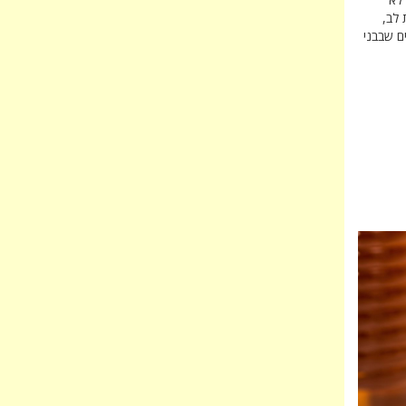
 לב,
ם שבבני