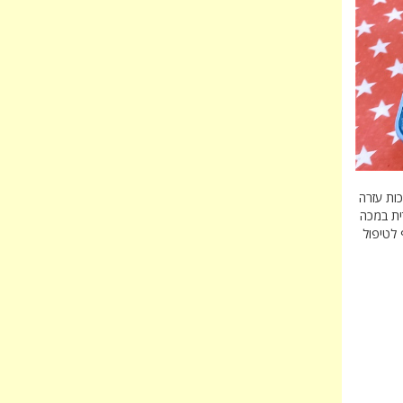
כות עזרה
דית במכה
 לטיפול