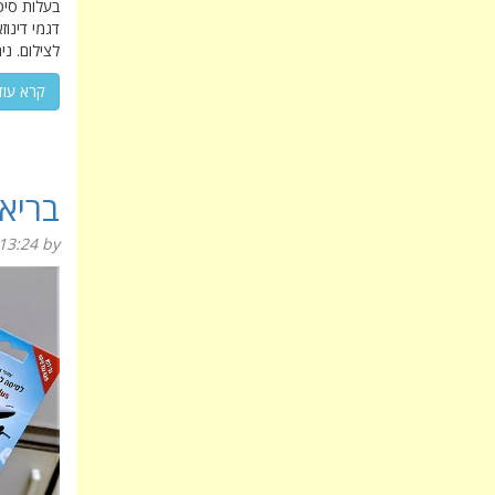
דגמי דינוז
לצילום. נ
קרא עוד
בריאו
13:24
by