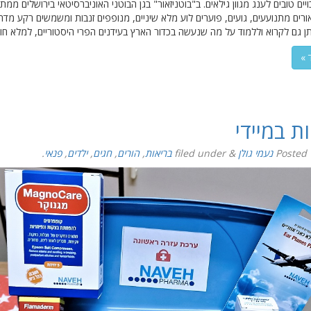
אורים מתנועעים, גועים, פוערים לוע מלא שיניים, מנופפים זנבות ומשמשים רקע מדה
יתן גם לקרוא וללמוד על מה שנעשה בכדור הארץ בעידנים הפרי היסטוריים, למלא ח
 »
ת במיידי
Posted
נעמי גולן
&
filed under
בריאות
,
הורים
,
חגים
,
ילדים
,
פנאי
.