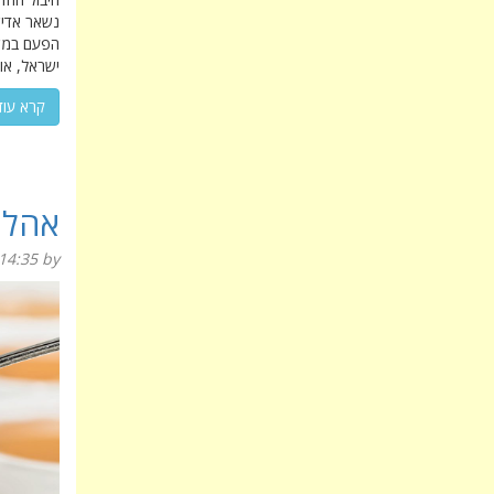
נשאר אדיש
הפעם במשנ
ישראל, אול
קרא עוד
אהלן
14:35
by