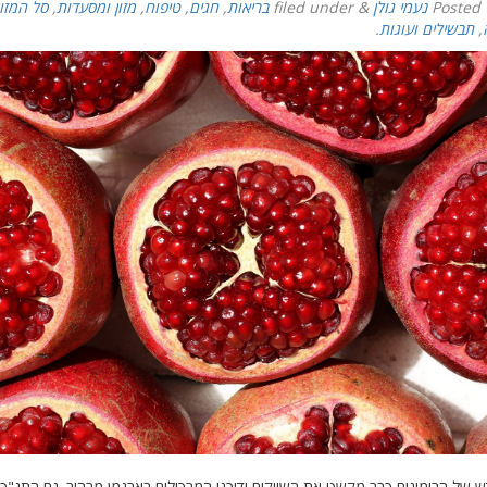
Posted
נעמי גולן
&
filed under
בריאות
,
חגים
,
טיפוח
,
מזון ומסעדות
,
סל המזון
,
תבשילים ועוגות
.
ש של הרימונים כבר מקשט את השווקים ודוכני המרכולים בארגמן מרהיב. גם התנ"ך