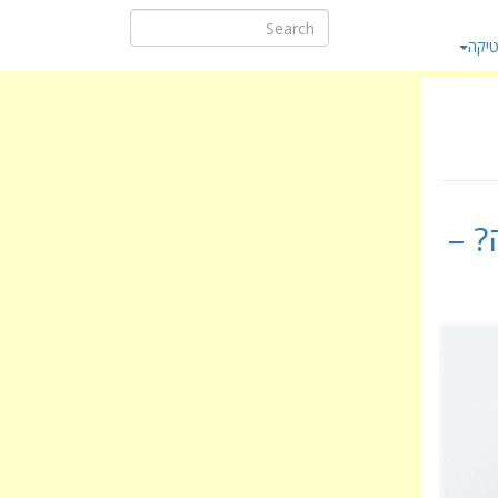
יקה
? –