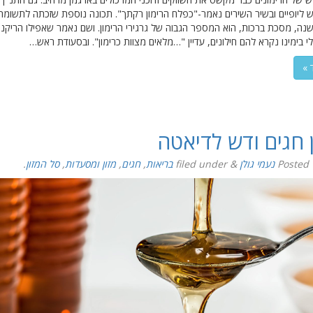
 ליופיים ובשיר השירים נאמר-"כפלח הרימון רקתך". תכונה נוספת שזכתה לתשומת
ה, מסכת ברכות, הוא המספר הגבוה של גרגירי הרימון. ושם נאמר שאפילו הריקני
י בימינו נקרא להם חילונים, עדיין "…מלאים מצוות כרימון". ובסעודת ראש…
 »
 חגים ודש לדיאטה
Posted
נעמי גולן
&
filed under
בריאות
,
חגים
,
מזון ומסעדות
,
סל המזון
.