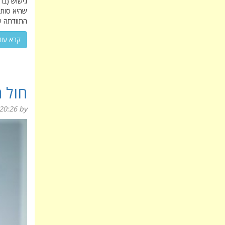
גישוש (בח
שהיא סוחב
התוודתה ש
קרא עוד
חול 
20:26
by