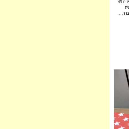
בעלות סיכויים טובים לענג מגוון גילאים. ב"בוטניזאור" בגן הבוטני האוניברסיטאי בירושלים ממתינים 45
ים
וברת…