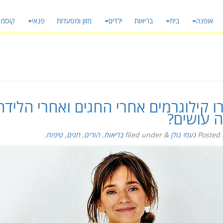
אופנה
בית
בריאות
ילדים
מזון ומסעדות
פנאי
קוסמט
 קילוגרמים אחרי החגים ואחרי הלידה
ה עושים?
Posted
נעמי גולן
&
filed under
בריאות
,
הורים
,
חגים
,
טיפוח
.