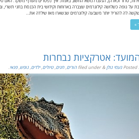
ירות, טרור וכאלה), הגענו לנושא החשוב באמת: איך נפטרים מעודף משקל. האם ס
ת על גופה כשלושה קילוגרמים שצברה בארוחות וקידושי בית הכנסת בחגי תשרי, ו
קשה לה להוריד יותר משבעה קילוגרמים שנשארו מאז שילדה את…
 »
המועד: אטרקציות נבחרות
Posted
נעמי גולן
&
filed under
הורים
,
חגים
,
טיולים
,
ילדים
,
נופש
,
פנאי
.