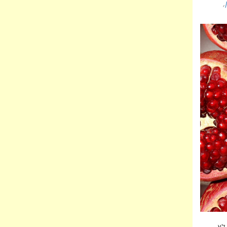
,
 לא