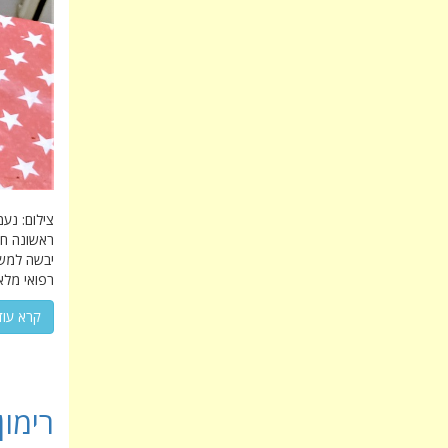
צילום: נע
ראשונה חי
יבשה למשל
רפואי מלא
קרא עוד
רימון