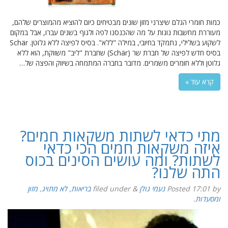
כמות חומרי הגלם שיצרני מזון שונים מבטיחים כיום להוציא מהמוצרים שלהם,
מעוררת מחשבות נוגות על מה שהכנסנו לפה ולגוף בשנים עברו, אבל במקום
לשקוע בשלילי, נתמקד בחיובי, במילה "ללא". בסיס לפיצה ללא גלוטן. Schär
בסיס חדש לפיצה של חברת שר (Schär) שחברת "ליב" משווקת, הוא ללא
גלוטן וללא חומרים משמרים. מדובר בחברה המתמחה בשיווק והפצה של…
קרא עוד »
מתי כדאי לשתות משקאות חמים?
איזה משקאות חמים הכי כדאי
לשתות? ומה עושים הסינים בכוס
התה שלנו?
by
17:01
Posted
נעמי גולן
&
filed under
בריאות
,
לא מתויג
,
מזון
ומסעדות
.