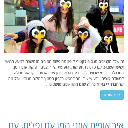
זה שכל הקניונים מנסים לקטוף קופון מחופשת הפורים הנמשכת רביעי, חמישי
ושישי השבוע, עם סדנת תחפושות, הופעות של ליצנים וחלוקת אוזני המן,
התרגלנו. כל מי שרוצה לבלות עם הטף בזמן שבין או אחרי קריאת מגילה
לסעודת פורים, יודע שיש לו מה לחפש בקניון הסמוך למקום מגוריו. אבל מה
שהתברר לי באחרונה זה שגם המוזיאונים פושטים…
קרא עוד »
איך אופים אוזני המן עם ופלים, עם