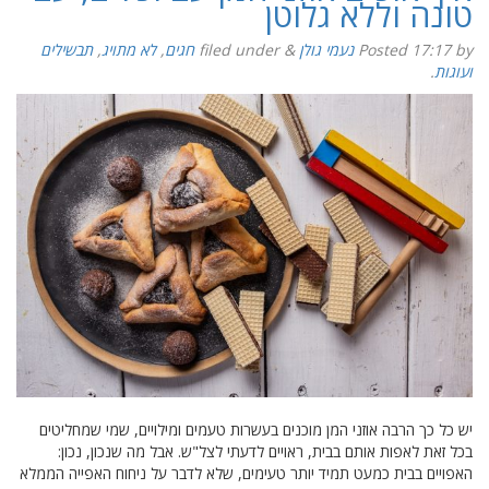
טונה וללא גלוטן
by
17:17
Posted
נעמי גולן
&
filed under
חגים
,
לא מתויג
,
תבשילים
ועוגות
.
יש כל כך הרבה אוזני המן מוכנים בעשרות טעמים ומילויים, שמי שמחליטים
בכל זאת לאפות אותם בבית, ראויים לדעתי לצל"ש. אבל מה שנכון, נכון:
האפויים בבית כמעט תמיד יותר טעימים, שלא לדבר על ניחוח האפייה הממלא