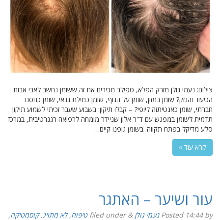
צילום: נעמי גולן מזרק הפלא, ספילר מכירים את זה ששומן נחשב לאבי אבות
הכיעור והנזק? שומן במזון, שומן על הגוף, שומן כמילת גנאי, שומן כחסם
חברתי, שומן כאנטיתזה ליופי? – קבלו תיקון: בשבוע שעבר זכיתי לשמוע תיקון
תדמית לשומן במפגש עם ד"ר אלון שניידר מומחה לרפואה רגנרטיבית, במרכז
סלע מדיקל בפתח תקווה. בשומן גופנו קיים…
קרא עוד »
עור ושיער – האתגר
by
14:44
Posted
נעמי גולן
&
filed under
טיפוח
,
לא מתויג
,
קוסמטיקה
,