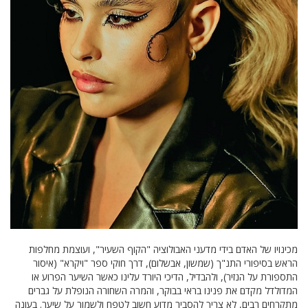
מכינויו של האדם בידי מדעני האבולוציה "הקוף השעיר", ועוצמת מחלפות
הראש בסיפורי התנ"ך (שמשון, אבשלום), דרך חוקי ספר "ויקרא" (איסור
התספורת על הנזיר), ולהבדיל, הדיכי היורד עלינו כאשר השיער הפרוע או
המדולדל מקדם את פנינו בראי בבוקר, והמרה השחורה הנופלת על גברים
מתקרחים רבים, לא צריך להסביר מדוע חשוב לטפח ולשמור על שיער. בעונה