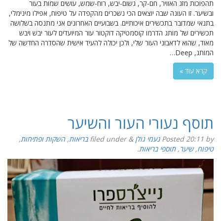
תהפוכות מזג האוויר, חם-קר, גשום-יבש, רוח-שמש, עושים שמות בעור
ובשיער. זו העונה שבה יוצאים הכי נשכרים מהקפדה על טיפוח, אפילו מינימלי,
בתנאי שמדובר בתכשירים איכותיים. בשבועיים האחרונים אני מתנסה בשלושה
תכשירים של מותג הדרמו קוסמטיקה דוקטור עור המיועדים לעור יבש ויבש
מאוד, שהוא לדאבוני העור שלי, ולכן יכולה להעיד אישית שהסדרה החדשה של
המותג, Deep…
קרא עוד »
תוסף נעורי העור והשיער
by
20:11
Posted
נעמי גולן
&
filed under
בריאות
,
השקות ופתיחות
,
טיפוח
,
שיער
,
תוספי בריאות
.