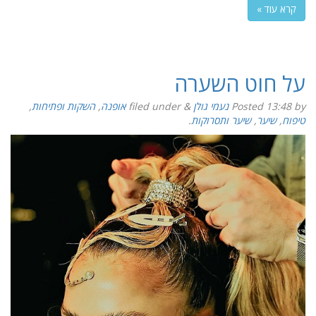
קרא עוד »
על חוט השערה
by
13:48
Posted
נעמי גולן
&
filed under
אופנה
,
השקות ופתיחות
,
טיפוח
,
שיער
,
שיער ותסרוקות
.