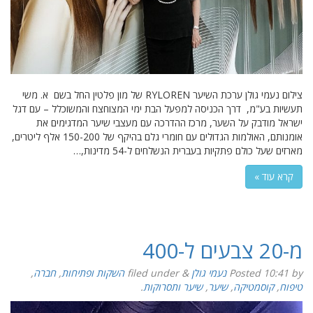
צילום נעמי גולן ערכת השיער RYLOREN של מון פלטין החל בשם א. משי
תעשיות בע"מ, דרך הכניסה למפעל הבת ימי המצוחצח והמשוכלל – עם דגל
ישראל מודבק על השער, מרכז ההדרכה עם מעצבי שיער המדגימים את
אומנותם, האולמות הגדולים עם חומרי גלם בהיקף של 150-200 אלף ליטרים,
מארזים שעל כולם פתקיות בעברית הנשלחים ל-54 מדינות,…
קרא עוד »
מ-20 צבעים ל-400
by
10:41
Posted
נעמי גולן
&
filed under
השקות ופתיחות
,
חברה
,
טיפוח
,
קוסמטיקה
,
שיער
,
שיער ותסרוקות
.