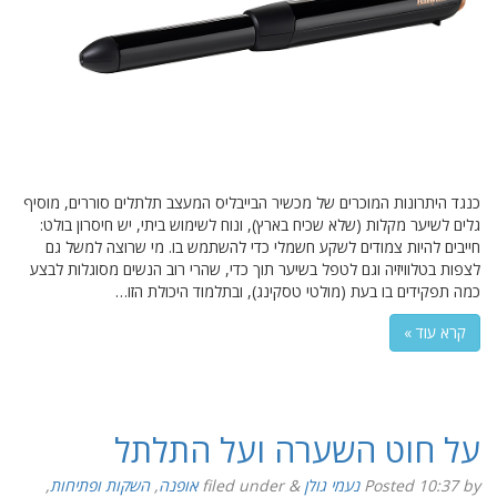
כנגד היתרונות המוכרים של מכשיר הבייבליס המעצב תלתלים סוררים, מוסיף
גלים לשיער מקלות (שלא שכיח בארץ), ונוח לשימוש ביתי, יש חיסרון בולט:
חייבים להיות צמודים לשקע חשמלי כדי להשתמש בו. מי שרוצה למשל גם
לצפות בטלוויזיה וגם לטפל בשיער תוך כדי, שהרי רוב הנשים מסוגלות לבצע
כמה תפקידים בו בעת (מולטי טסקינג), ובתלמוד היכולת הזו…
קרא עוד »
על חוט השערה ועל התלתל
by
10:37
Posted
נעמי גולן
&
filed under
אופנה
,
השקות ופתיחות
,