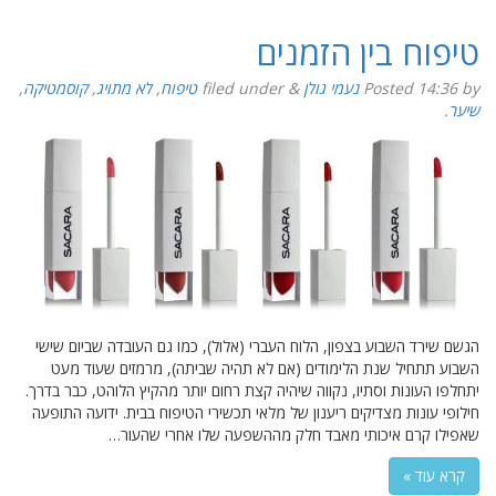
טיפוח בין הזמנים
by
14:36
Posted
נעמי גולן
&
filed under
טיפוח
,
לא מתויג
,
קוסמטיקה
,
שיער
.
הגשם שירד השבוע בצפון, הלוח העברי (אלול), כמו גם העובדה שביום שישי
השבוע תתחיל שנת הלימודים (אם לא תהיה שביתה), מרמזים שעוד מעט
יתחלפו העונות וסתיו, נקווה שיהיה קצת רחום יותר מהקיץ הלוהט, כבר בדרך.
חילופי עונות מצדיקים ריענון של מלאי תכשירי הטיפוח בבית. ידועה התופעה
שאפילו קרם איכותי מאבד חלק מההשפעה שלו אחרי שהעור…
קרא עוד »