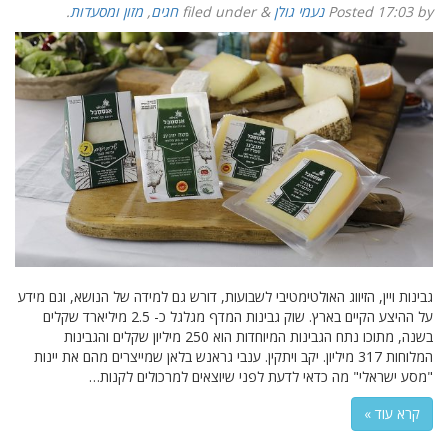
by
17:03
Posted
נעמי גולן
&
filed under
חגים
,
מזון ומסעדות
.
גבינות ויין, הזיווג האולטימטיבי לשבועות, דורש גם למידה של הנושא, וגם מידע
על ההיצע הקיים בארץ. שוק גבינות המדף מגלגל כ- 2.5 מיליארד שקלים
בשנה, מתוכו נתח הגבינות המיוחדות הוא 250 מיליון שקלים והגבינות
המלוחות 317 מיליון. יקב ויתקין. ענבי גראנש בלאן שמייצרים מהם את יינות
"מסע ישראלי" מה כדאי לדעת לפני שיוצאים למרכולים לקנות…
קרא עוד »