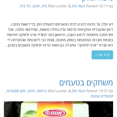
by
16:11
Posted
נעמי גולן
&
filed under
בית
,
חגים
,
כלי בית
.
לא יעלה על הדעת להגיע לבית המארחים לסעודת החג בלי לשאת מתנה,
רעיון שהעברית המקראית מרמזת עליו במילה משאת, שפירושה מתנה. אבל
איזו מתנה מתאימה לראש השנה, הראשון בחגי תשרי? ארט יודאיקה חיפשתי
בחנויות וחברות המתמחות בשיווק מתנות, ואחת הכי רלוונטיות שהתגלתה לי
היא חברת "ארט יודאיקה" שיש לה גם מאות פריטי יודאיקה מעוצבים בסגנון…
קרא עוד »
משחקים בטעמים
by
19:51
Posted
נעמי גולן
&
filed under
בריאות
,
חגים
,
מזון ומסעדות
,
תבשילים ועוגות
.