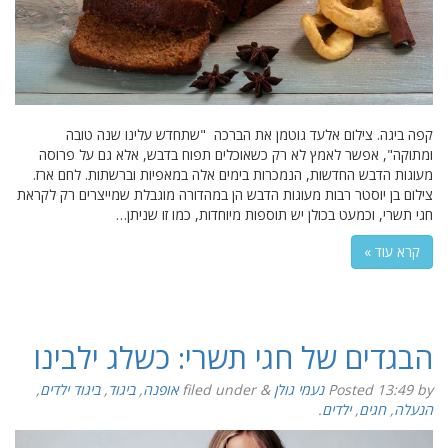
קפה ביגה. צילום אלעד גוטמן את הברכה "שתחדש עלינו שנה טובה
ומתוקה", אפשר לאמץ לא רק כשאוכלים תפוח בדבש, אלא גם על פרוסה
מעוגות הדבש החדשות, הנמכרות בימים אלה במאפיות וברשתות. לחם ארז.
צילום בן יוסטר רבות מעוגות הדבש הן במהדורה מוגבלת שמייצרים רק לקראת
חגי תשרי, וכמעט בכולן יש תוספות מיוחדות, כמו זו שניתן…
קרא עוד »
הבגדים של חגי תשרי: כשלג ילבינו
by
13:49
Posted
נעמי גולן
&
filed under
אופנה
,
ביגוד
,
ביגוד ילדים
,
הנעלה
,
חגים
,
ילדים
.