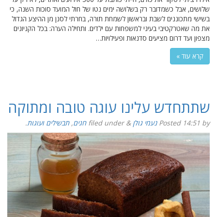
שלושים, אבל כשמדובר רק בשלושה ימים נטו של חול המועד סוכות השנה, כי
בשישי מתכוננים לשבת ובראשון לשמחת תורה, בחרתי לסנן מן ההיצע הגדול
את מה שאטרקטיבי בעיני למשפחות עם ילדים. ותחילה הערה: בכל הקניונים
מצפון ועד דרום מציעים סדנאות ופעילויות…
קרא עוד »
שתתחדש עלינו עוגה טובה ומתוקה
by
14:51
Posted
נעמי גולן
&
filed under
חגים
,
תבשילים ועוגות
.