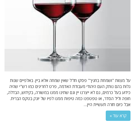
על מצוות "ושמחת בחגיך" פסקו חז"ל שאין שמחה אלא ביין. באלפיים שנות
גלות בהם נותק העם היהודי מעבודת האדמה, פרט לחריגים כמו רש"י שהיה
כידוע בעל כרמים, גם לא ייצרנו יין וגם שתינו ממנו במשורה, בקידוש, הבדלה,
חופה וליל הסדר, או טפטפנו כמה טיפות ממנו לפיו של יונק בטקס הברית.
אבל כיום חזרה תעשיית היין…
קרא עוד »