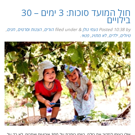
חול המועד סוכות: 3 ימים – 30
בילויים
by
10:38
Posted
נעמי גולן
&
filed under
הורים
,
הצגות וסרטים
,
חגים
,
טיולים
,
ילדים
,
לא מתויג
,
פנאי
.
אילו רציתי לסקור את כולם, הייתי כותבת על 300 אירועים ואתרים, לא רק על