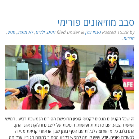
סבב מוזיאונים פורימי
by
15:28
Posted
נעמי גולן
&
filed under
חגים
,
ילדים
,
לא מתויג
,
פנאי
,
תרבות
.
זה שכל הקניונים מנסים לקטוף קופון מחופשת הפורים הנמשכת רביעי, חמישי
ושישי השבוע, עם סדנת תחפושות, הופעות של ליצנים וחלוקת אוזני המן,
התרגלנו. כל מי שרוצה לבלות עם הטף בזמן שבין או אחרי קריאת מגילה
לסעודת פורים, יודע שיש לו מה לחפש בקניון הסמוך למקום מגוריו. אבל מה