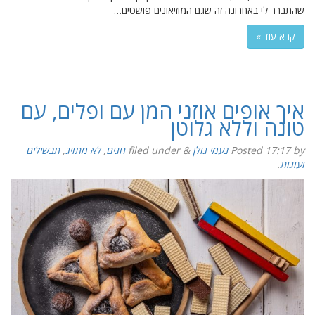
שהתברר לי באחרונה זה שגם המוזיאונים פושטים…
קרא עוד »
איך אופים אוזני המן עם ופלים, עם
טונה וללא גלוטן
by
17:17
Posted
נעמי גולן
&
filed under
חגים
,
לא מתויג
,
תבשילים
ועוגות
.